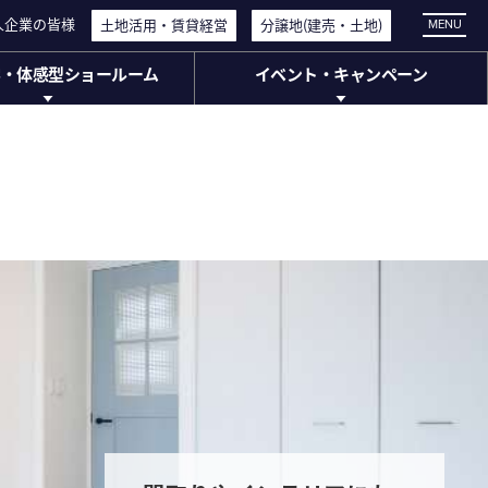
人企業の皆様
人企業の皆様
土地活用・
土地活用・
賃貸経営
賃貸経営
分譲地
分譲地
(建売・
(建売・
土地)
土地)
MENU
学・体感型ショールーム
イベント・キャンペーン
・体感型ショールーム
イベント・
キャンペーン
工場見学
イベント情報
体感型ショールーム
キャンペーン情報
ージアム)
ミアムスクエア大宮