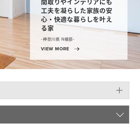
間取りやインテリアにも
コンパクトな住まいでも
工夫を凝らした家族の安
実現できる「吹抜けとオ
心・快適な暮らしを叶え
ープン階段のある24畳の
る家
LDK」
-東京都 M様-
-神奈川県 N様邸-
-千葉県 Wさん-
VIEW MORE
VIEW MORE
VIEW MORE