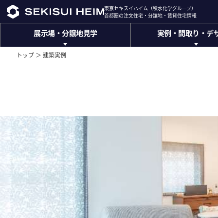
東京セキスイハイム（積水化学グループ）
東京セキスイハイム（積水化学グループ）
首都圏の注文住宅・分譲地・賃貸住宅情報
首都圏の注文住宅・分譲地・賃貸住宅情報
展示場・分譲地見学
実例・間取り・デ
展示場・
分譲地見学
実例・間取り・
デ
展示場
建築実例
トップ ＞
建築実例
東京都
神奈川県
千葉県
間取りのアイディア
埼玉県
山梨県
ハイムデザインオフィ
位置情報から探す
(トップデザイナー設計相談
ザ・デザイナーズハイム
インテリアデザイン
(ハイグレード注文住宅)
エクステリアデザイン
分譲地
(外構計画)
東京都
神奈川県
千葉県
INTERIOR GALLARY
埼玉県
山梨県
(インテリアギャラリー)
分譲総合サイトは
こちら
ザ・デザイナーズハイム
(ハイクラス分譲ブランド)