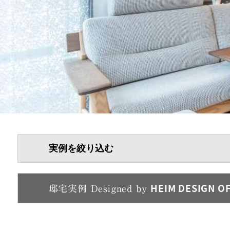
スマートハイムシティ
(先進技術を活かしたまち)
宿泊体感型モデルハウス
実例を絞り込む
HEIM DESIGN O
邸宅実例
Designed by