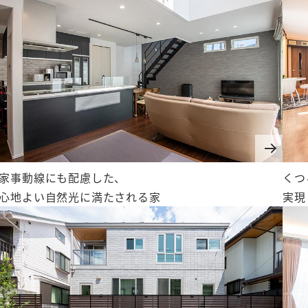
オーナー様・
会社情報
ご契約者様サポート
会社概要
採用情報
家事動線にも配慮した、
くつ
心地よい自然光に満たされる家
実現