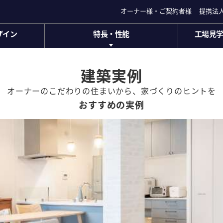
オーナー様・ご契約者様
オーナー様・ご契約者様
提携法
提携法
ザイン
特長・性能
工場見
ザイン
特長・性能
工場見学
セキスイハイムの特長・
家づくり
性能
建築実例
商品ラインナップ
住まいの
(ハイムミュ
ス
アフターサポート長期保証
オーナーのこだわりの住まいから、
家づくりのヒントを
ハイムプレ
)
おすすめの実例