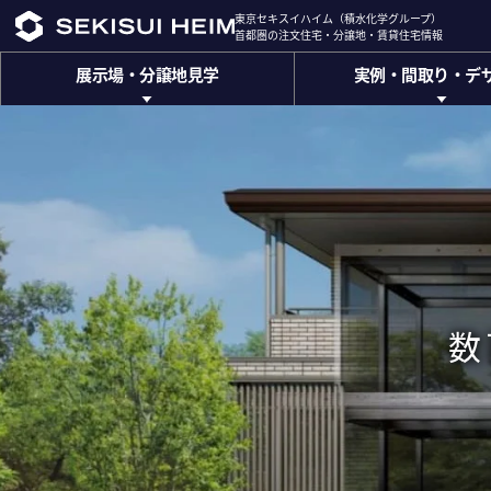
東京セキスイハイム（積水化学グループ）
東京セキスイハイム（積水化学グループ）
首都圏の注文住宅・分譲地・賃貸住宅情報
首都圏の注文住宅・分譲地・賃貸住宅情報
展示場・分譲地見学
実例・間取り・デ
展示場・
分譲地見学
実例・間取り・
デ
展示場
建築実例
東京都
神奈川県
千葉県
間取りのアイディア
埼玉県
山梨県
ハイムデザインオフィ
位置情報から探す
(トップデザイナー設計相談
ザ・デザイナーズハイム
インテリアデザイン
(ハイグレード注文住宅)
エクステリアデザイン
分譲地
(外構計画)
数
東京都
神奈川県
千葉県
INTERIOR GALLARY
埼玉県
山梨県
(インテリアギャラリー)
分譲総合サイトは
こちら
ザ・デザイナーズハイム
(ハイクラス分譲ブランド)