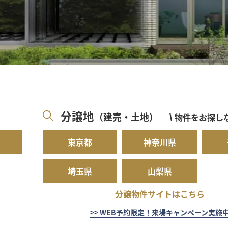
ループ調べ）
分譲地
（建売・土地）
物件をお探しな
\
東京都
神奈川県
埼玉県
山梨県
分譲物件サイトはこちら
>> WEB予約限定！来場キャンペーン実施