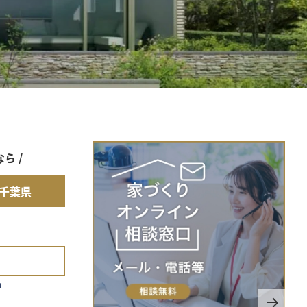
ら /
千葉県
中