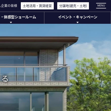
人企業の皆様
人企業の皆様
土地活用・
土地活用・
賃貸経営
賃貸経営
分譲地
分譲地
(建売・
(建売・
土地)
土地)
MENU
学・体感型ショールーム
イベント・キャンペーン
・体感型ショールーム
イベント・
キャンペーン
工場見学
イベント情報
体感型ショールーム
キャンペーン情報
ージアム)
ミアムスクエア大宮
うる