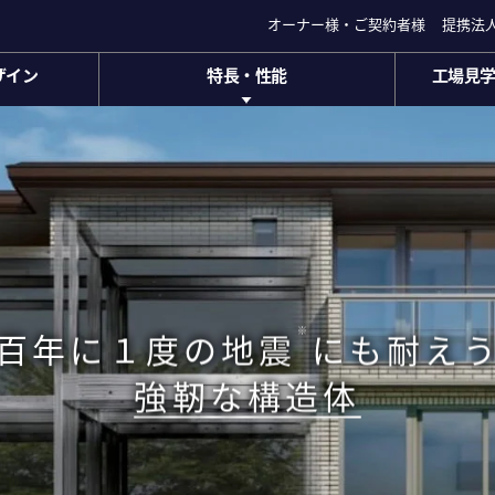
オーナー様・ご契約者様
オーナー様・ご契約者様
提携法
提携法
ザイン
特長・性能
工場見
ザイン
特長・性能
工場見学
セキスイハイムの特長・
家づくり
性能
商品ラインナップ
住まいの
(ハイムミュ
ス
アフターサポート長期保証
ハイムプレ
)
エネルギー自給自足型住宅
※
オープン空間
百年に１度の地震
にも
耐え
システム
※
快適さを両立
累計で６万棟
強靭な構造体
突破