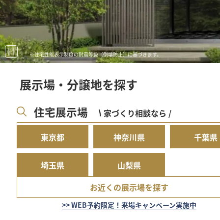
スマートハイムシティ
(先進技術を活かしたまち)
宿泊体感型モデルハウス
※住宅性能表示制度の耐震等級（倒壊防止）に基づきます。
※2023年3月末現在の新築とリフォーム含む蓄電池（VtoH含む）の出荷棟数（当社グ
展示場・分譲地を探す
住宅展示場
家づくり相談なら /
\
東京都
神奈川県
千葉県
埼玉県
山梨県
お近くの展示場を探す
>> WEB予約限定！来場キャンペーン実施中