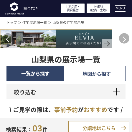
土地活用・
土地活用・
分譲地
分譲地
総合TOP
総合TOP
MENU
賃貸経営
賃貸経営
(建売・
(建売・
土地)
土地)
トップ ＞
住宅展示場一覧 ＞
山梨県の住宅展示場
展示場・
分譲地見学
キ
山
ャ
ン
実例・間取り・
デザイン
ペ
梨
山梨県の展示場一覧
ー
ン・
特長・性能
一覧から探す
地図から探す
イ
県
ベ
工場見学・体感型ショールーム
ン
絞り込む
ト
の
バ
イベント・
キャンペーン
ご見学の際は、
事前予約
が
おすすめ
です /
\
ナ
ー
住
03
土地活用・
賃貸経営
分譲地はこちら
検索結果：
件