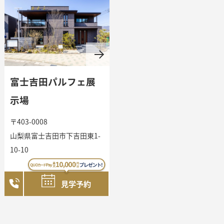
ル
ハ
富士吉田パルフェ展
ウ
示場
〒403-0008
ス
山梨県富士吉田市下吉田東1-
10-10
一
見学予約
覧