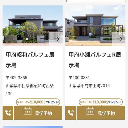
宅
企業・採用・
法人
展
資料請求・
お問い合わせ
示
甲府昭和パルフェ展
甲府小瀬パルフェR展
オーナー様・
ご契約者様サポート
示場
示場
場・
〒409-3866
〒400-0831
山梨県中巨摩郡昭和町西条
山梨県甲府市上町2016
130
モ
見学予約
見学予約
デ