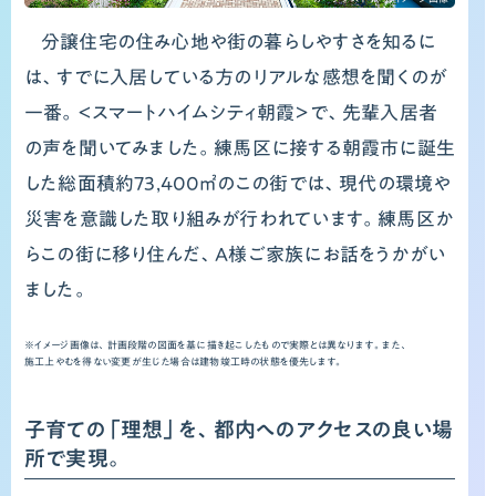
街
分譲住宅の住み心地や街の暮らしやすさを知るに
と
は、すでに入居している方のリアルな感想を聞くのが
一番。＜スマートハイムシティ朝霞＞で、先輩入居者
家
の声を聞いてみました。練馬区に接する朝霞市に誕生
が
した総面積約73,400㎡のこの街では、現代の環境や
災害を意識した取り組みが行われています。練馬区か
子
らこの街に移り住んだ、A様ご家族にお話をうかがい
ど
ました。
も
※イメージ画像は、計画段階の図面を基に描き起こしたもので実際とは異なります。また、
施工上やむを得ない変更が生じた場合は建物竣工時の状態を優先します。
を
子育ての「理想」を、都内へのアクセスの良い場
守
所で実現。