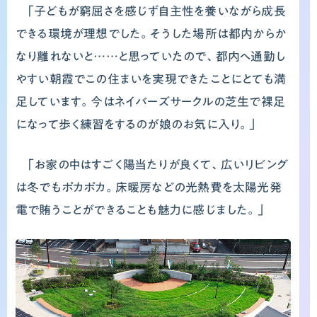
っ
「子どもが窮屈さを感じず自主性を養いながら成長
できる環境が理想でした。そうした場所は都内からか
て
なり離れないと……と思っていたので、都内へ通勤し
く
やすい朝霞でこの住まいを実現できたことにとても満
足しています。今はネイバーズサークルの芝生で裸足
れ
になって歩く練習をするのが娘のお気に入り。」
る」
「お家の中はすごく陽当たりが良くて、広いリビング
は冬でもポカポカ。床暖房などの光熱費を太陽光発
電で賄うことができることも魅力に感じました。」