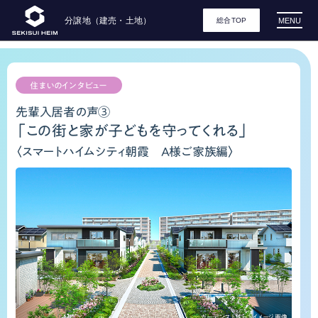
先
分譲地（建売・土地）
MENU
総合TOP
輩
入
住まいのインタビュー
先輩入居者の声③
居
「この街と家が子どもを守ってくれる」
者
〈スマートハイムシティ朝霞 A様ご家族編〉
の
声
③「こ
の
ガーデンストリートイメージ画像