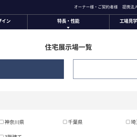
オーナー様・ご契約者様
オーナー様・ご契約者様
提携法
提携法
ザイン
特長・性能
工場見
ザイン
特長・性能
工場見学
セキスイハイムの特長・
家づくり
性能
商品ラインナップ
住まいの
住宅展示場一覧
(ハイムミュ
ス
アフターサポート長期保証
ハイムプレ
)
神奈川県
千葉県
埼
3階建て