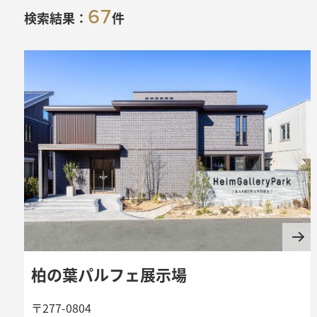
67
ハ
覧
検索結果：
件
ウ
ス
一
覧
柏の葉パルフェ展示場
〒277-0804