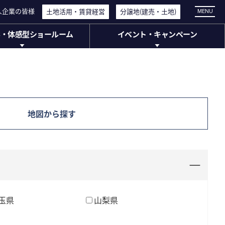
人企業の皆様
人企業の皆様
土地活用・
土地活用・
賃貸経営
賃貸経営
分譲地
分譲地
(建売・
(建売・
土地)
土地)
MENU
学・体感型ショールーム
イベント・キャンペーン
・体感型ショールーム
イベント・
キャンペーン
工場見学
イベント情報
体感型ショールーム
キャンペーン情報
ージアム)
ミアムスクエア大宮
地図から探す
玉県
山梨県