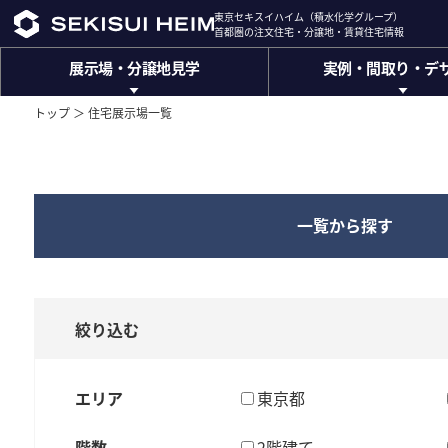
東京セキスイハイム（積水化学グループ）
東京セキスイハイム（積水化学グループ）
首都圏の注文住宅・分譲地・賃貸住宅情報
首都圏の注文住宅・分譲地・賃貸住宅情報
展示場・分譲地見学
実例・間取り・デ
展示場・
分譲地見学
実例・間取り・
デ
展示場
建築実例
トップ ＞
住宅展示場一覧
東京都
神奈川県
千葉県
間取りのアイディア
セ
住
埼玉県
山梨県
ハイムデザインオフィ
位置情報から探す
キ
(トップデザイナー設計相談
宅
一覧から探す
ザ・デザイナーズハイム
インテリアデザイン
ス
(ハイグレード注文住宅)
エクステリアデザイン
展
イ
分譲地
(外構計画)
東京都
神奈川県
千葉県
絞り込む
INTERIOR GALLARY
ハ
示
埼玉県
山梨県
(インテリアギャラリー)
分譲総合サイトは
こちら
イ
エリア
東京都
場・
ザ・デザイナーズハイム
ム
(ハイクラス分譲ブランド)
階数
2階建て