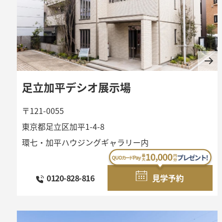
足立加平デシオ展示場
〒121-0055
東京都足立区加平1-4-8
環七・加平ハウジングギャラリー内
ご相談・お問い合わせ
カタログ請求
「住まい選び」ガイド
家づくり相談窓口
0120-828-816
見学予約