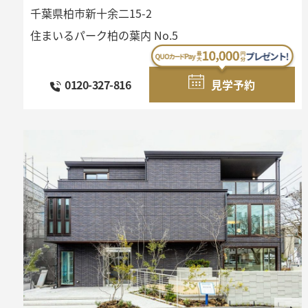
千葉県柏市新十余二15-2
住まいるパーク柏の葉内 No.5
0120-327-816
見学予約
提携法人企業の皆様
土地活用・賃貸経営
土地売却相談
土地売却相談
(不動産会社様はこちら)