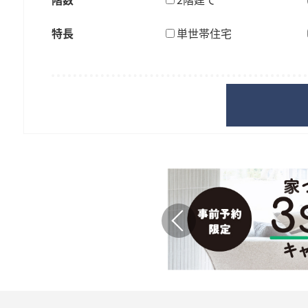
モ
スマートハイムシティ
の
特長
単世帯住宅
(先進技術を活かしたまち)
住
デ
宿泊体感型モデルハウス
宅
ル
展
ハ
示
場・
ウ
モ
ス
デ
一
ル