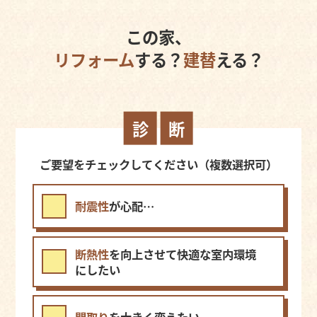
この家、
リフォーム
する？
建替
える？
診
断
ご要望をチェックしてください（複数選択可）
耐震性
が心配…
断熱性
を向上させて快適な室内環境
にしたい