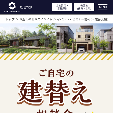
土地活用・
土地活用・
分譲地
分譲地
総合TOP
総合TOP
MENU
賃貸経営
賃貸経営
(建売・
(建売・
土地)
土地)
トップ ＞
お近くのセキスイハイム ＞
イベント・セミナー情報 ＞
建替え相談
展示場・
分譲地見学
実例・間取り・
デザイン
特長・性能
工場見学・体感型ショールーム
イベント・
キャンペーン
土地活用・
賃貸経営