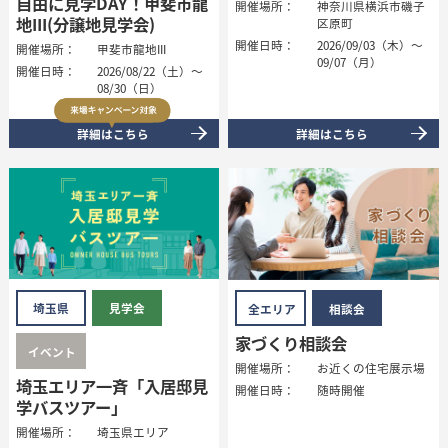
自由に見学DAY！甲斐市龍
開催場所：
神奈川県横浜市磯子
地III(分譲地見学会)
区原町
開催日時：
2026/09/03（木）～
開催場所：
甲斐市龍地III
09/07（月）
開催日時：
2026/08/22（土）～
08/30（日）
詳細はこちら
詳細はこちら
埼玉県
見学会
全エリア
相談会
家づくり相談会
イベント
開催場所：
お近くの住宅展示場
埼玉エリア一斉「入居邸見
開催日時：
随時開催
学バスツアー」
開催場所：
埼玉県エリア