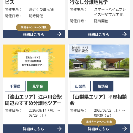
ビス
行なし分譲地見学
開催場所：
お近くの展示場
開催場所：
スマートハイムプレ
イス甲斐市万才 他
開催日時：
随時開催
開催日時：
随時開催
詳細はこちら
詳細はこちら
千葉県
見学会
山梨県
相談会
【流山エリア】江戸川台駅
【山梨県エリア】平屋相談
周辺おすすめ分譲地ツアー
会
開催日時：
2026/08/17（月）～
開催日時：
2026/08/22（土）～
08/29（土）
08/30（日）
詳細はこちら
詳細はこちら