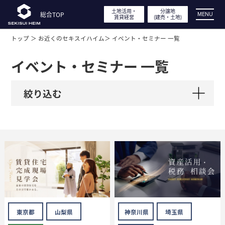
土地活用・
土地活用・
分譲地
分譲地
総合TOP
総合TOP
MENU
賃貸経営
賃貸経営
(建売・
(建売・
土地)
土地)
トップ ＞
お近くのセキスイハイム＞
イベント・セミナー 一覧
展示場・
分譲地見学
イベント・セミナー 一覧
実例・間取り・
デザイン
絞り込む
特長・性能
工場見学・体感型ショールーム
イベント・
キャンペーン
東京都
山梨県
神奈川県
埼玉県
土地活用・
賃貸経営