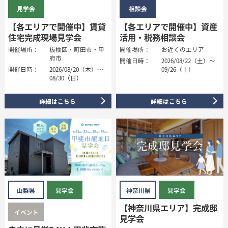
見学会
相談会
【各エリアで開催中】賃貸
【各エリアで開催中】資産
企業・採用・
法人
住宅完成現場見学会
活用・税務相談会
開催場所：
板橋区・町田市・甲
開催場所：
お近くのエリア
府市
資料請求・
お問い合わせ
開催日時：
2026/08/22（土）～
開催日時：
2026/08/20（木）～
09/26（土）
08/30（日）
オーナー様・
ご契約者様サポート
詳細はこちら
詳細はこちら
山梨県
見学会
神奈川県
見学会
【神奈川県エリア】完成邸
イベント
見学会