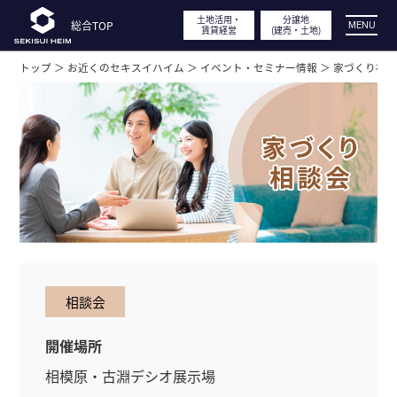
土地活用・
土地活用・
分譲地
分譲地
総合TOP
総合TOP
MENU
賃貸経営
賃貸経営
(建売・
(建売・
土地)
土地)
トップ ＞
お近くのセキスイハイム ＞
イベント・セミナー情報 ＞
家づくり相
展示場・
分譲地見学
実例・間取り・
デザイン
特長・性能
工場見学・体感型ショールーム
相談会
イベント・
キャンペーン
開催場所
相模原・古淵デシオ展示場
土地活用・
賃貸経営