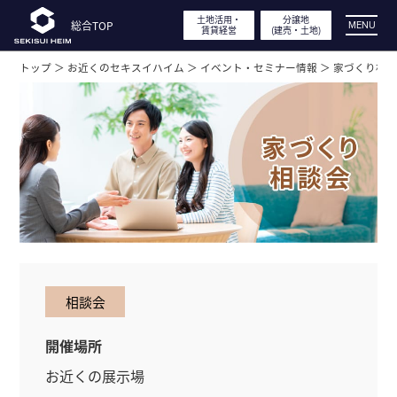
土地活用・
土地活用・
分譲地
分譲地
総合TOP
総合TOP
MENU
賃貸経営
賃貸経営
(建売・
(建売・
土地)
土地)
トップ ＞
お近くのセキスイハイム ＞
イベント・セミナー情報 ＞
家づくり相
展示場・
分譲地見学
実例・間取り・
デザイン
特長・性能
工場見学・体感型ショールーム
相談会
イベント・
キャンペーン
開催場所
お近くの展示場
土地活用・
賃貸経営