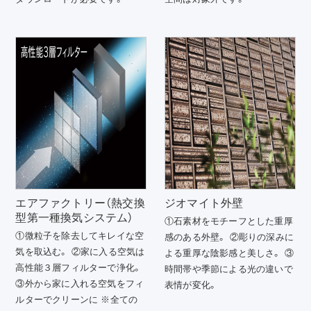
エアファクトリー（熱交換
ジオマイト外壁
型第一種換気システム）
①石素材をモチーフとした重厚
①微粒子を除去してキレイな空
感のある外壁。 ②彫りの深みに
気を取込む。 ②家に入る空気は
よる重厚な陰影感と美しさ。 ③
高性能３層フィルターで浄化。
時間帯や季節による光の違いで
③外から家に入れる空気をフィ
表情が変化。
ルターでクリーンに ※全ての