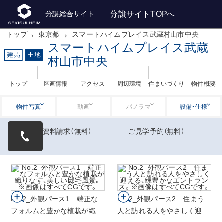
分譲サイトTOPへ
分譲総合サイト
トップ
東京都
スマートハイムプレイス武蔵村山市中央
スマートハイムプレイス武蔵
村山市中央
トップ
区画情報
アクセス
周辺環境
住まいづくり
物件概要
物件写真
動画
パノラマ
設備・仕様
資料請求
（無料）
ご見学予約
（無料）
物件写真
No.2_外観パース1 端正な
No.2_外観パース2 住まう
フォルムと豊かな植栽が織り
人と訪れる人をやさしく迎え