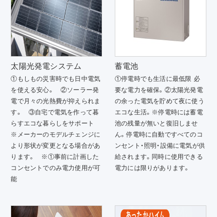
太陽光発電システム
蓄電池
①もしもの災害時でも日中電気
①停電時でも生活に最低限 必
を使える安心。 ②ソーラー発
要な電力を確保。②太陽光発電
電で月々の光熱費が抑えられま
の余った電気を貯めて夜に使う
す。 ③自宅で電気を作って暮
エコな生活。※停電時には蓄電
らすエコな暮らしをサポート
池の残量が無いと復旧しませ
※メーカーのモデルチェンジに
ん。停電時に自動ですべてのコ
より形状が変更となる場合があ
ンセント・照明・設備に電気が供
ります。 ※①事前に計画した
給されます。同時に使用できる
コンセントでのみ電力使用が可
電力には限りがあります。
能