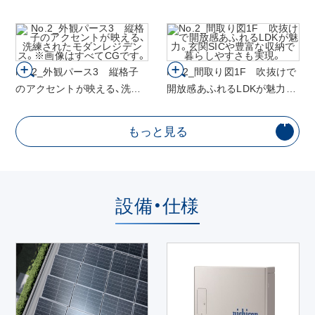
なす、美しい邸宅風景。※画像
る、緑豊かなエントランス。※
はすべてCGです。
画像はすべてCGです。
No.2_外観パース3 縦格子
No.2_間取り図1F 吹抜けで
のアクセントが映える、洗練
開放感あふれるLDKが魅力。
されたモダンレジデンス。※
玄関SICや豊富な収納で暮ら
画像はすべてCGです。
しやすさも実現。
もっと見る
設備・仕様