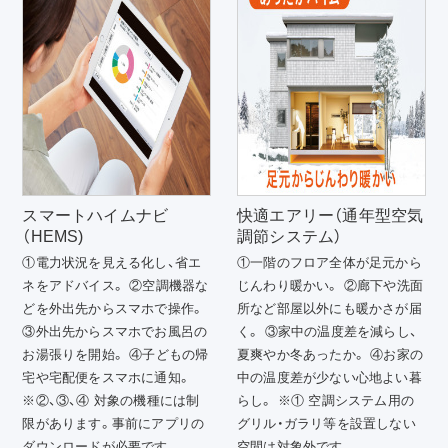
スマートハイムナビ
快適エアリー（通年型空気
（HEMS)
調節システム）
①電力状況を見える化し、省エ
①一階のフロア全体が足元から
ネをアドバイス。 ②空調機器な
じんわり暖かい。 ②廊下や洗面
どを外出先からスマホで操作。
所など部屋以外にも暖かさが届
③外出先からスマホでお風呂の
く。 ③家中の温度差を減らし、
お湯張りを開始。 ④子どもの帰
夏爽やか冬あったか。 ④お家の
宅や宅配便をスマホに通知。
中の温度差が少ない心地よい暮
※②、③、④ 対象の機種には制
らし。 ※① 空調システム用の
限があります。事前にアプリの
グリル・ガラリ等を設置しない
ダウンロードが必要です。
空間は対象外です。