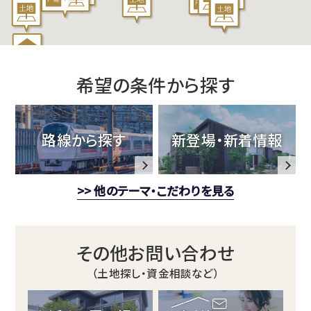
建
売・
土
希望の条件から探す
地
情
路線から探す
新登場・新着情報
報
>> 他のテーマ・こだわりを見る
総
合
その他お問い合わせ
サ
（土地探し・資金相談など）