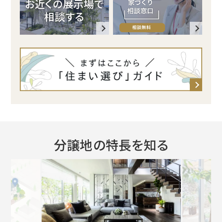
イ
お近くの展示場で
相談する
ト
分譲地の特長を知る