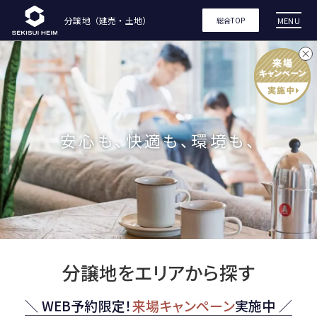
東
分譲地（建売・土地）
MENU
総合TOP
京
セ
キ
安心も、快適も、環境も、
ス
イ
ハ
イ
分譲地をエリアから探す
ム
＼ WEB予約限定！
来場キャンペーン
実施中 ／