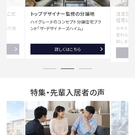
へのこだ
トップデザイナー監修の分譲地
注文住
住宅に
ハイグレードのコンセプト分譲住宅ブラ
詰まった街
セキスイ
ンド「ザ・デザイナーズハイム」
変わらな
供します。
ト
詳しくはこちら
ッ
プ
デ
特集・先輩入居者の声
ザ
イ
ナ
ー
監