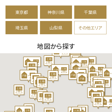
の
東京都
神奈川県
千葉県
分
譲
埼玉県
山梨県
その他エリア
住
地図から探す
宅・
一
戸
建
て・