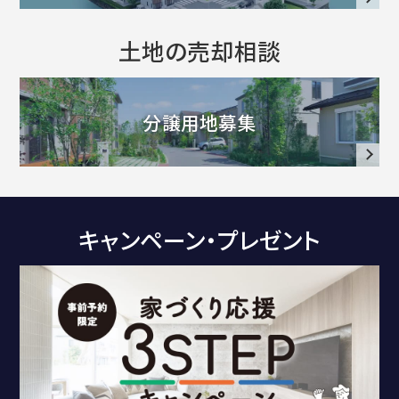
ュ
ー
土地の売却相談
分譲用地募集
・
キャンペーン・プレゼント