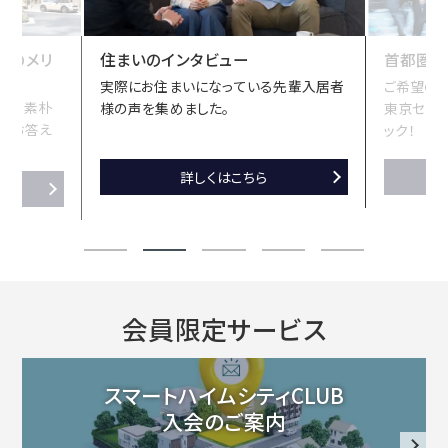
修
の
宅のメリ
住まいのインタビュー
首都圏に
実際にお住まいになっている先輩入居者
ご希望の条
分
方の素朴
様の声を集めました。
東京セキ
譲
がお答え
ック！
地
住
詳しくはこちら
ま
い
・
の
イ
会員限定サービス
ン
タ
スマートハイムシティCLUB
・
ビ
入会のご案内