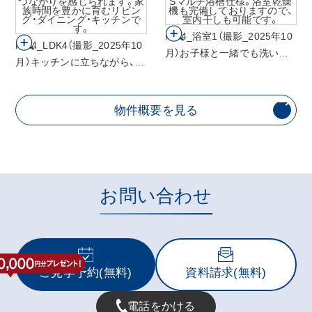
用も可能です。
No.4_浴室1（撮影_2025年10
No.4_LDK4（撮影_2025年10
月）お子様と一緒でも洗い場
月）キッチンに立ちながら、家
を広く使うことができるSマ
族と自然に会話ができ、つな
ルチ浴槽仕様。浴室乾燥機も
がりを感じられます。家族時
完備しておりますので、室内
物件概要を見る
間を豊かに育むリビング・ダ
干しも可能です。
イニング・キッチンです。
お問い合わせ
ご見学予約(無料)
資料請求(無料)
電話をかける