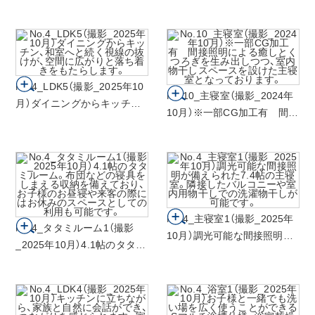
かな太陽光と調光可能な間接
照明が、家族が自然と集まる
リビングをやさしく包みま
す。
No.4_LDK5（撮影_2025年10
No.10_主寝室（撮影_2024年
月）ダイニングからキッチン、
10月）※一部CG加工有 間接
和室へと続く視線の抜けが、
照明による癒しとくつろぎを
空間に広がりと落ち着きをも
生み出しつつ、室内物干しス
たらします。
ペースを設けた主寝室となっ
ております。
No.4_主寝室1（撮影_2025年
No.4_タタミルーム1（撮影
10月）調光可能な間接照明が
_2025年10月）4.1帖のタタミ
備えられた7.4帖の主寝室。隣
ルーム。布団などの寝具をし
接したバルコニーや室内用物
まえる収納を備えており、お
干しでの洗濯物干しが可能で
子様のお昼寝や来客の際には
す。
お休みのスペースとしての利