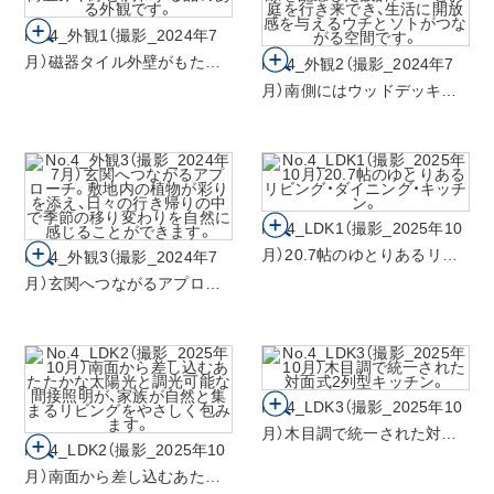
No.4_外観1（撮影_2024年7
月）磁器タイル外壁がもたら
No.4_外観2（撮影_2024年7
す重厚感あるデザイン。街並
月）南側にはウッドデッキと
みや緑と調和する品のある外
格子を設け、外からの視線を
観です。
配慮した設計。LDKとお庭を
行き来でき、生活に開放感を
与えるウチとソトがつながる
空間です。
No.4_LDK1（撮影_2025年10
月）20.7帖のゆとりあるリビ
No.4_外観3（撮影_2024年7
ング・ダイニング・キッチン。
月）玄関へつながるアプロー
チ。敷地内の植物が彩りを添
え、日々の行き帰りの中で季
節の移り変わりを自然に感じ
ることができます。
No.4_LDK3（撮影_2025年10
月）木目調で統一された対面
No.4_LDK2（撮影_2025年10
式2列型キッチン。
月）南面から差し込むあたた