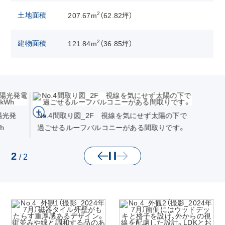
2
土地面積
207.67m
（62.82坪）
2
建物面積
121.84m
（36.85坪）
太陽光発
No.4間取り図_2F 視線を気にせず太陽の下で
h
過ごせるルーフバルコニーがある間取りです。
2
/
2