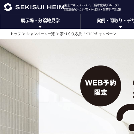
東京セキスイハイム（積水化学グループ）
東京セキスイハイム（積水化学グループ）
首都圏の注文住宅・分譲地・賃貸住宅情報
首都圏の注文住宅・分譲地・賃貸住宅情報
展示場・分譲地見学
実例・間取り・デ
展示場・
分譲地見学
実例・間取り・
デ
展示場
建築実例
トップ ＞
キャンペーン一覧 ＞
家づくり応援 ３STEPキャンペーン
東京都
神奈川県
千葉県
間取りのアイディア
埼玉県
山梨県
ハイムデザインオフィ
位置情報から探す
(トップデザイナー設計相談
ザ・デザイナーズハイム
インテリアデザイン
(ハイグレード注文住宅)
エクステリアデザイン
分譲地
(外構計画)
東京都
神奈川県
千葉県
INTERIOR GALLARY
埼玉県
山梨県
(インテリアギャラリー)
分譲総合サイトは
こちら
ザ・デザイナーズハイム
(ハイクラス分譲ブランド)