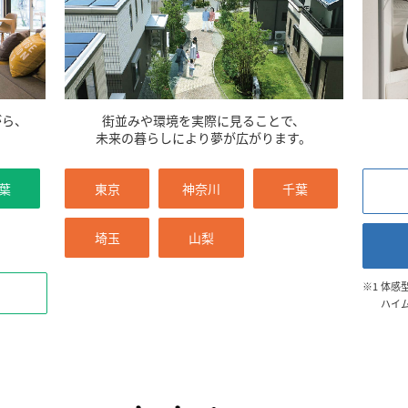
がら、
街並みや環境を実際に見ることで、
。
未来の暮らしにより夢が広がります。
葉
東京
神奈川
千葉
埼玉
山梨
※1
体感
ハイ