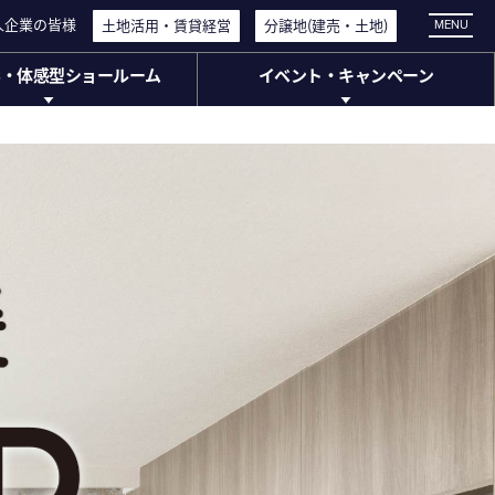
人企業の皆様
人企業の皆様
土地活用・
土地活用・
賃貸経営
賃貸経営
分譲地
分譲地
(建売・
(建売・
土地)
土地)
MENU
学・体感型ショールーム
イベント・キャンペーン
・体感型ショールーム
イベント・
キャンペーン
工場見学
イベント情報
体感型ショールーム
キャンペーン情報
ージアム)
ミアムスクエア大宮