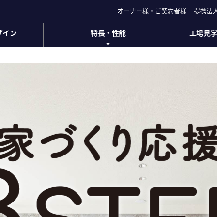
オーナー様・ご契約者様
オーナー様・ご契約者様
提携法
提携法
ザイン
特長・性能
工場見
ザイン
特長・性能
工場見学
セキスイハイムの特長・
家づくり
性能
商品ラインナップ
住まいの
(ハイムミュ
ス
アフターサポート長期保証
ハイムプレ
)