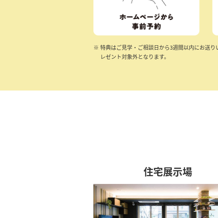
※
特典はご見学・ご相談日から3週間以内にお送り
レゼント対象外となります。
ご相談・お問い合わせ
住宅展示場
カタログ請求
「住まい選び」ガイド
家づくり相談窓口