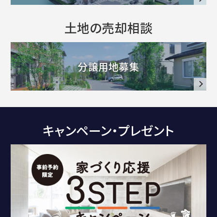
ュ
ー
土地の売却相談
分譲用地募集
・
キャンペーン・プレゼント