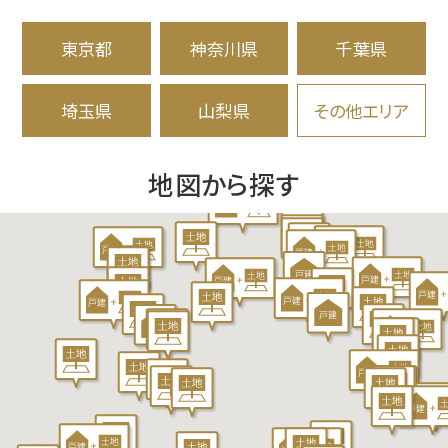
の
東京都
神奈川県
千葉県
分
譲
埼玉県
山梨県
その他エリア
住
地図から探す
宅・
一
戸
建
て・