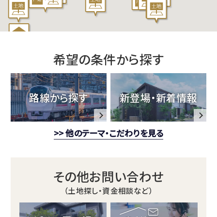
建
売・
土
希望の条件から探す
地
情
路線から探す
新登場・新着情報
報
>> 他のテーマ・こだわりを見る
総
合
その他お問い合わせ
サ
（土地探し・資金相談など）