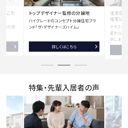
へのこだ
トップデザイナー監修の分譲地
注文住
住宅に
ハイグレードのコンセプト分譲住宅ブラ
詰まった街
セキスイ
ンド「ザ・デザイナーズハイム」
変わらな
供します。
ト
詳しくはこちら
ッ
プ
デ
特集・先輩入居者の声
ザ
イ
ナ
ー
監