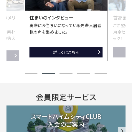
修
の
宅のメリ
住まいのインタビュー
首都圏に
実際にお住まいになっている先輩入居者
ご希望の条
分
方の素朴
様の声を集めました。
東京セキ
譲
がお答え
ック！
地
住
詳しくはこちら
ま
い
・
の
イ
会員限定サービス
ン
タ
スマートハイムシティCLUB
・
ビ
入会のご案内