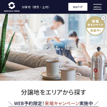
東
分譲地（建売・土地）
MENU
総合TOP
京
セ
キ
安心も、快適も、環境も、
ス
イ
ハ
イ
分譲地をエリアから探す
ム
＼ WEB予約限定！
来場キャンペーン
実施中 ／