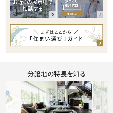
イ
お近くの展示場で
相談する
ト
分譲地の特長を知る